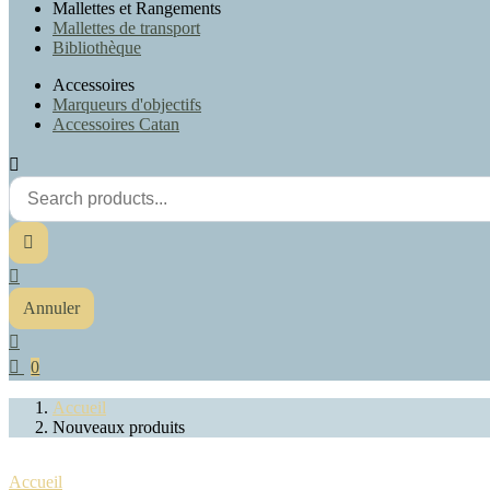
Mallettes et Rangements
Mallettes de transport
Bibliothèque
Accessoires
Marqueurs d'objectifs
Accessoires Catan



Annuler


0
Accueil
Nouveaux produits
Accueil