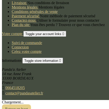
Livraison
Nos conditions de livraison
Mentions légales
Mentions légales
Conditions générales de vente
Paiement sécurisé
Notre méthode de paiement sécurisé
Contactez-nous
Utiliser le formulaire pour nous contacter
Plan du site
Vous êtes perdu ? Trouvez ce que vous cherchez
Votre compte
Toggle your account links

Suivi de commande
Connexion
Créez votre compte
Informations
Toggle store information

Panda'a Atelier
14 rue Anne Frank
33300 BORDEAUX
France

0664518205

contact@pandasatelier.fr
© 2026 - Logiciel e-commerce par PrestaShop™
Chargement...
Retour en haut