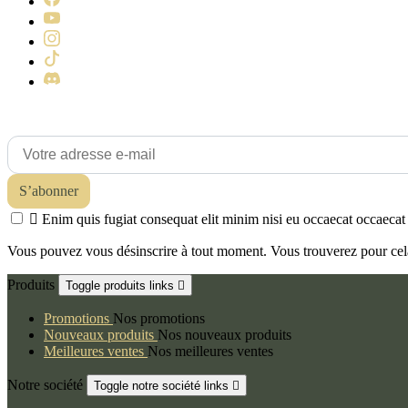
Recevez nos offres spéciales

Enim quis fugiat consequat elit minim nisi eu occaecat occaecat 
Vous pouvez vous désinscrire à tout moment. Vous trouverez pour cela n
Produits
Toggle produits links

Promotions
Nos promotions
Nouveaux produits
Nos nouveaux produits
Meilleures ventes
Nos meilleures ventes
Notre société
Toggle notre société links
