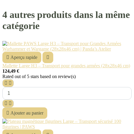
4 autres produits dans la même
catégorie

Aperçu rapide

Mallette Large H3 – Transport pour grandes armées (28x28x46 cm)
124,49 €
Rated
out of 5 stars based on
review(s)





Ajouter au panier