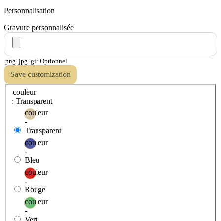
Personnalisation
Gravure personnalisée
.png .jpg .gif
Optionnel
Save customization
couleur
: Transparent
couleur
-
Transparent
couleur
-
Bleu
couleur
-
Rouge
couleur
-
Vert