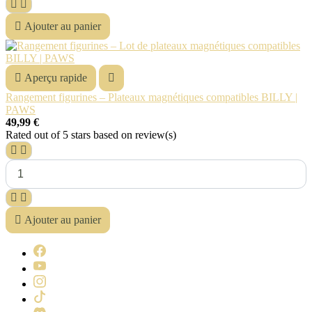



Ajouter au panier

Aperçu rapide

Rangement figurines – Plateaux magnétiques compatibles BILLY |
PAWS
49,99 €
Rated
out of 5 stars based on
review(s)





Ajouter au panier