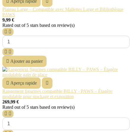

Aperçu rapide

Plateau Large – Compatible avec Mallettes Large et Bibliothèque
PAWS
9,99 €
Rated
out of 5 stars based on
review(s)





Ajouter au panier

Aperçu rapide

Rangement figurines compatible BILLY - PAWS – Étagère
modulable pour stockage et exposition
269,99 €
Rated
out of 5 stars based on
review(s)

