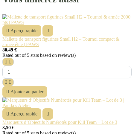

Aperçu rapide

Mallette de transport figurines Small H2 – Tournoi compact &
armée élite | PAWS
80,49 €
Rated
out of 5 stars based on
review(s)





Ajouter au panier

Aperçu rapide

Marqueurs d’Objectifs Numérotés pour Kill Team – Lot de 3
3,50 €
Rated
out of 5 stars based on
review(s)