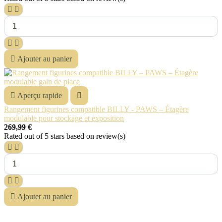





Ajouter au panier

Aperçu rapide

Rangement figurines compatible BILLY - PAWS – Étagère
modulable pour stockage et exposition
269,99 €
Rated
out of 5 stars based on
review(s)





Ajouter au panier